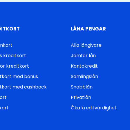
DITKORT
LÅNA PENGAR
inkort
Alla långivare
s kreditkort
Jämför lån
ör kreditkort
Kontokredit
itkort med bonus
Samlingslån
itkort med cashback
Snabblån
ort
Privatlån
kort
Öka kreditvärdighet