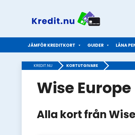
Hoppa
till
innehåll
JÄMFÖR KREDITKORT
GUIDER
LÅNA PE
KREDIT.NU
»
KORTUTGIVARE
Wise Europe
Alla kort från Wis