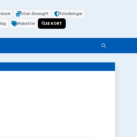
hback
Utan årsavgift
Försäkringar
lag
Rabatter
SE KORT