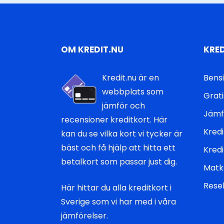
OM KREDIT.NU
KRE
Kredit.nu är en
Bens
webbplats som
Grati
jämför och
Jämf
recensioner kreditkort. Här
Kred
kan du se vilka kort vi tycker är
bäst och få hjälp att hitta ett
Kred
betalkort som passar just dig.
Matk
Rese
Här hittar du
alla kreditkort i
Sverige
som vi har med i våra
jämförelser.