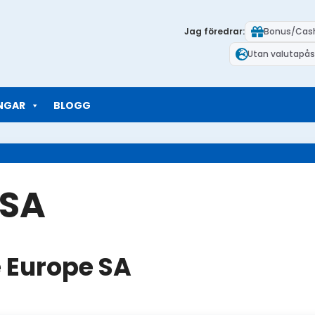
Jag föredrar:
Bonus/Cas
Utan valutapås
NGAR
BLOGG
 SA
e Europe SA