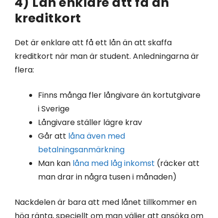
4) Lån enklare att få än
kreditkort
Det är enklare att få ett lån än att skaffa
kreditkort när man är student. Anledningarna är
flera:
Finns många fler långivare än kortutgivare
i Sverige
Långivare ställer lägre krav
Går att
låna även med
betalningsanmärkning
Man kan
låna med låg inkomst
(räcker att
man drar in några tusen i månaden)
Nackdelen är bara att med lånet tillkommer en
hög ränta, speciellt om man väljer att ansöka om