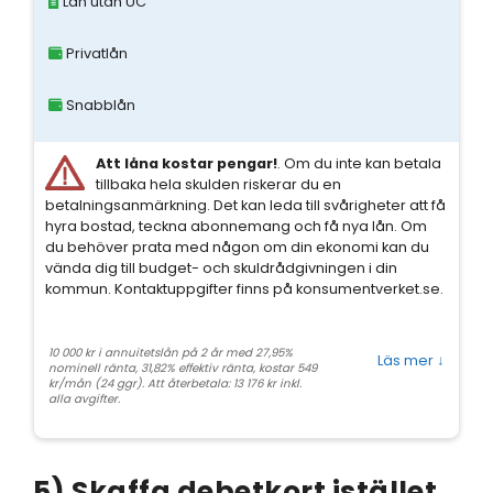
Lån utan UC
Privatlån
Snabblån
Att låna kostar pengar!
. Om du inte kan betala
tillbaka hela skulden riskerar du en
betalningsanmärkning. Det kan leda till svårigheter att få
hyra bostad, teckna abonnemang och få nya lån. Om
du behöver prata med någon om din ekonomi kan du
vända dig till budget- och skuldrådgivningen i din
kommun. Kontaktuppgifter finns på konsumentverket.se.
10 000 kr i annuitetslån på 2 år med 27,95%
Läs mer
↓
nominell ränta, 31,82% effektiv ränta, kostar 549
kr/mån (24 ggr). Att återbetala: 13 176 kr inkl.
alla avgifter.
5) Skaffa debetkort istället