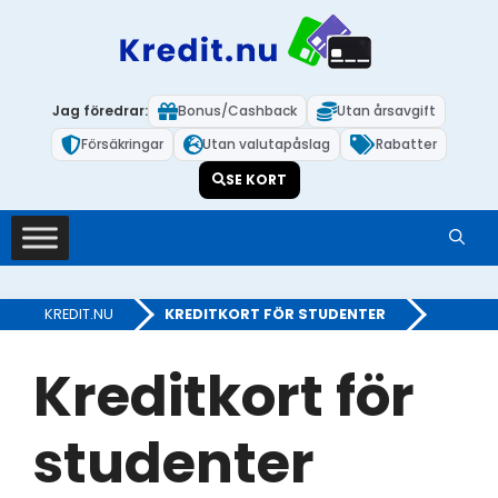
Hoppa
till
innehåll
Jag föredrar:
Bonus/Cashback
Utan årsavgift
Försäkringar
Utan valutapåslag
Rabatter
SE KORT
KREDIT.NU
»
KREDITKORT FÖR STUDENTER
Kreditkort för
studenter