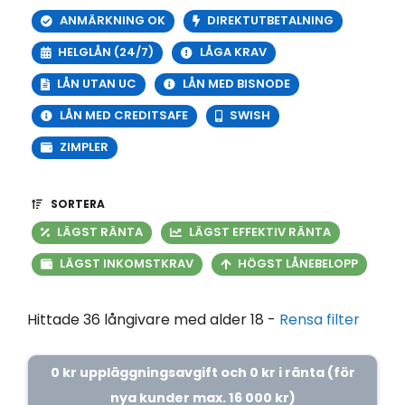
ANMÄRKNING OK
DIREKTUTBETALNING
HELGLÅN (24/7)
LÅGA KRAV
LÅN UTAN UC
LÅN MED BISNODE
LÅN MED CREDITSAFE
SWISH
ZIMPLER
SORTERA
LÄGST RÄNTA
LÄGST EFFEKTIV RÄNTA
LÄGST INKOMSTKRAV
HÖGST LÅNEBELOPP
Hittade 36 långivare med alder 18 -
Rensa filter
0 kr uppläggningsavgift och 0 kr i ränta (för
nya kunder max. 16 000 kr)