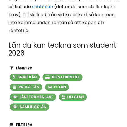
så kallade
snabblån
(det är de som ställer lägre
krav). Till skillnad från vid kreditkort så kan man
inte komma undan räntan så att köpen blir
räntefria.
Lån du kan teckna som student
2026
LÅNETYP
SNABBLÅN
KONTOKREDIT
PRIVATLÅN
BILLÅN
LÅNEFÖRMEDLARE
HELGLÅN
SAMLINGSLÅN
FILTRERA