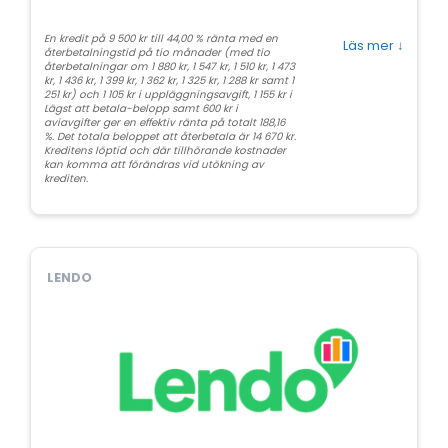
En kredit på 9 500 kr till 44,00 % ränta med en
Läs mer
↓
återbetalningstid på tio månader (med tio
återbetalningar om 1 880 kr, 1 547 kr, 1 510 kr, 1 473
kr, 1 436 kr, 1 399 kr, 1 362 kr, 1 325 kr, 1 288 kr samt 1
251 kr) och 1 105 kr i uppläggningsavgift, 1 155 kr i
Lägst att betala-belopp samt 600 kr i
aviavgifter ger en effektiv ränta på totalt 188,16
%. Det totala beloppet att återbetala är 14 670 kr.
Kreditens löptid och där tillhörande kostnader
kan komma att förändras vid utökning av
krediten.
LENDO