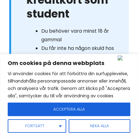
student
Du behöver vara minst 18 år
gammal
Du får inte ha någon skuld hos
Kronofogden
Om cookies på denna webbplats
Du får inte ha
Vi använder cookies för att förbättra din surfupplevelse,
betalningsanmärkning
tillhandahålla personanpassade annonser eller innehåll,
Du behöver vara bosatt i
och analysera vår trafik. Genom att klicka på "Acceptera
Sverige
alla", samtycker du till vår användning av cookies
Du behöver kunna signera med
BankID
ACCEPTERA ALLA
FORTSÄTT
NEKA ALLA