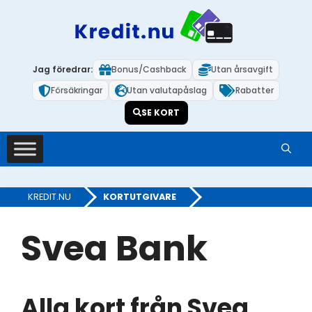
Hoppa
till
innehåll
Jag föredrar:
Bonus/Cashback
Utan årsavgift
Försäkringar
Utan valutapåslag
Rabatter
SE KORT
KREDIT.NU
»
KORTUTGIVARE
Svea Bank
Alla kort från Svea