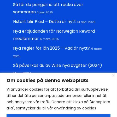
Så får du pengarna att räcka över
sommaren
3 juni 2025
Nstart blir Plus1 – Detta är nytt
14 april 2025
Nya erbjudanden för Norwegian Reward-
medlemmar
6 mars 2025
Nya regler för lån 2025 – Vad är nytt?
6 mars
2025
Så påverkas du av Wise nya avgifter (2024)
14 maj 2024
Om cookies på denna webbplats
Vi använder cookies för att förbättra din surfupplevelse,
tillhandahålla personanpassade annonser eller innehåll,
© Kredit.nu 2026
- Jämför kreditkort på nätet |
och analysera vår trafik. Genom att klicka på "Acceptera
Företagsuppgifter
: Creamfile AB, 106 31 Stockholm | Org-nr:
alla", samtycker du till vår användning av cookies
556880-7720