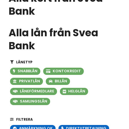
Bank
Alla lån från Svea
Bank
LÅNETYP
SNABBLÅN
KONTOKREDIT
PRIVATLÅN
BILLÅN
LÅNEFÖRMEDLARE
HELGLÅN
SAMLINGSLÅN
FILTRERA
ANMÄRKNING OK
DIREKTUTBETALNING