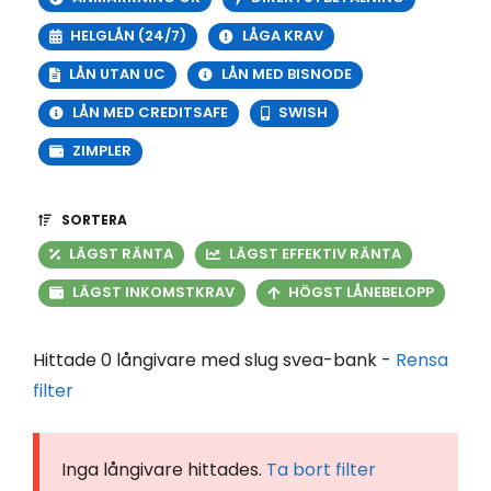
HELGLÅN (24/7)
LÅGA KRAV
LÅN UTAN UC
LÅN MED BISNODE
LÅN MED CREDITSAFE
SWISH
ZIMPLER
SORTERA
LÄGST RÄNTA
LÄGST EFFEKTIV RÄNTA
LÄGST INKOMSTKRAV
HÖGST LÅNEBELOPP
Hittade 0 långivare med slug svea-bank -
Rensa
filter
Inga långivare hittades.
Ta bort filter