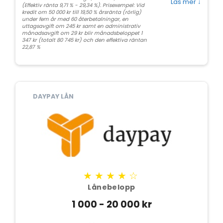
Läs mer
↓
(Effektiv ränta 9,71 % - 29,34 %). Prisexempel: Vid
kredit om 50 000 kr till 19,50 % årsränta (rörlig)
under fem år med 60 återbetalningar, en
uttagsavgift om 245 kr samt en administrativ
månadsavgift om 29 kr blir månadsbeloppet 1
347 kr (totalt 80 745 kr) och den effektiva räntan
22,87 %
DAYPAY LÅN
★★★★☆
Lånebelopp
1 000 - 20 000 kr