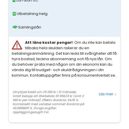
Lån utan UC
Utbetalning helg
Samlingslån
Att låna kostar pengar!
. Om du inte kan betala
tillbaka hela skulden riskerar du en
betalningsanmärkning. Det kan leda till svårigheter att få
hyra bostad, teckna abonnemang och få nya lån. Om
du behöver prata med någon om din ekonomi kan du
vända dig till budget- och skuldrådgivningen i din
kommun. Kontaktuppgifter finns på konsumentverket.se.
Utnyttjad kredit om 25 000 kr i 12 månader,
Läs mer
↓
totalt belopp att återbetala 30 958,33 kr (snitt 2
580 kr per månad). Effektiv årsränta: 54,05 %.
Kontokredit med variabel nominell årsränta på
43,9999835 %. Övriga avgifter:
Uppläggningsavgift 0 kr.