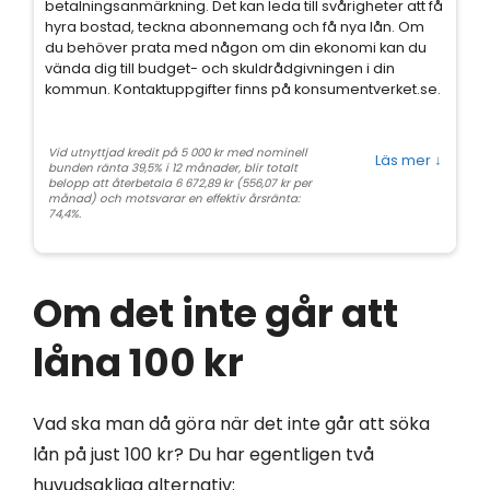
betalningsanmärkning. Det kan leda till svårigheter att få
hyra bostad, teckna abonnemang och få nya lån. Om
du behöver prata med någon om din ekonomi kan du
vända dig till budget- och skuldrådgivningen i din
kommun. Kontaktuppgifter finns på konsumentverket.se.
Vid utnyttjad kredit på 5 000 kr med nominell
Läs mer
↓
bunden ränta 39,5% i 12 månader, blir totalt
belopp att återbetala 6 672,89 kr (556,07 kr per
månad) och motsvarar en effektiv årsränta:
74,4%.
Om det inte går att
låna 100 kr
Vad ska man då göra när det inte går att söka
lån på just 100 kr? Du har egentligen två
huvudsakliga alternativ: