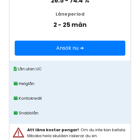
26.5 - 74.4 %
Låneperiod
2 - 25 mån
Ansök nu ➔
Lån utan UC
Helglån
Kontokredit
Snabblån
Att låna kostar pengar!
. Om du inte kan betala
tillbaka hela skulden riskerar du en