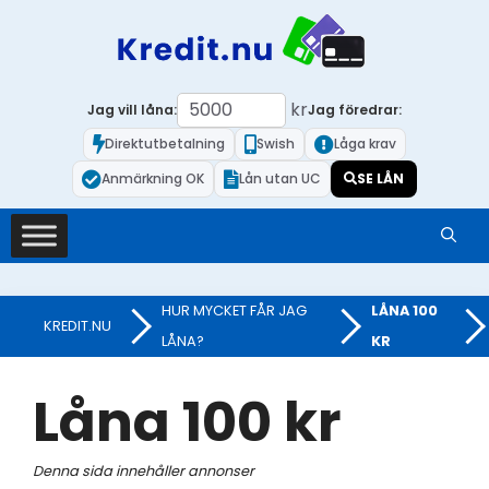
Hoppa
till
innehåll
kr
Jag vill låna:
Jag föredrar:
Direktutbetalning
Swish
Låga krav
Anmärkning OK
Lån utan UC
SE LÅN
HUR MYCKET FÅR JAG
LÅNA 100
KREDIT.NU
»
»
LÅNA?
KR
Låna 100 kr
Denna sida innehåller annonser