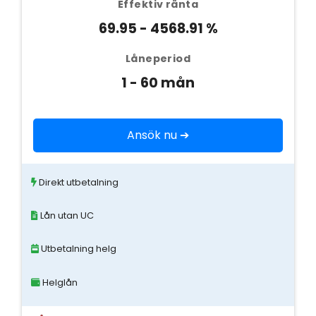
Effektiv ränta
69.95 - 4568.91 %
Låneperiod
1 - 60 mån
Ansök nu ➔
Direkt utbetalning
Lån utan UC
Utbetalning helg
Helglån