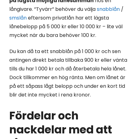
på lägsta möjliga lånesumman
hos en
långivare. ”Tyvärr” behöver du välja
snabblån
/
smslån
eftersom privatlån har ett lägsta
lånebelopp på 5 000 kr eller 10 000 kr – lite väl
mycket när du bara behöver 100 kr.
Du kan då ta ett snabblån på 1 000 kr och sen
antingen direkt betala tillbaka 900 kr eller vänta
tills du har 1 000 kr och då återbetala hela lånet.
Dock tillkommer en hög ränta. Men om lånet är
på ett såpass lågt belopp och under en kort tid
blir det inte mycket i rena kronor.
Fördelar och
nackdelar med att