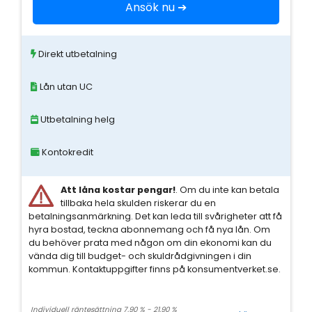
Ansök nu ➔
Direkt utbetalning
Lån utan UC
Utbetalning helg
Kontokredit
Att låna kostar pengar!
. Om du inte kan betala
tillbaka hela skulden riskerar du en
betalningsanmärkning. Det kan leda till svårigheter att få
hyra bostad, teckna abonnemang och få nya lån. Om
du behöver prata med någon om din ekonomi kan du
vända dig till budget- och skuldrådgivningen i din
kommun. Kontaktuppgifter finns på konsumentverket.se.
Individuell räntesättning 7,90 % - 21,90 %