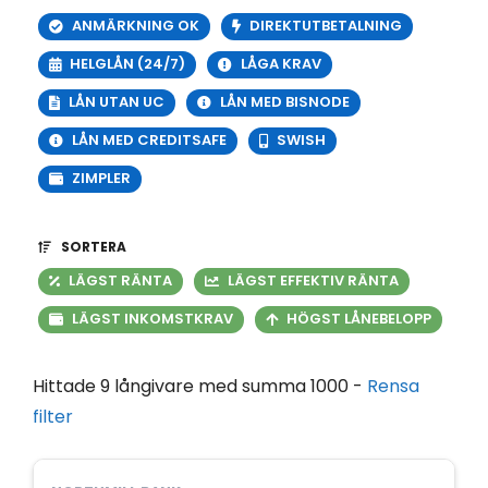
ANMÄRKNING OK
DIREKTUTBETALNING
HELGLÅN (24/7)
LÅGA KRAV
LÅN UTAN UC
LÅN MED BISNODE
LÅN MED CREDITSAFE
SWISH
ZIMPLER
SORTERA
LÄGST RÄNTA
LÄGST EFFEKTIV RÄNTA
LÄGST INKOMSTKRAV
HÖGST LÅNEBELOPP
Hittade 9 långivare med summa 1000 -
Rensa
filter