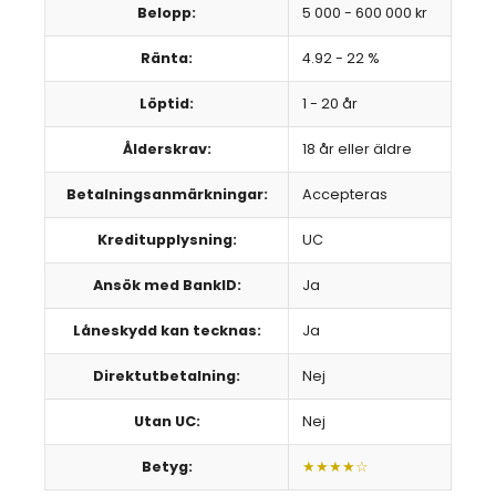
Belopp:
5 000 - 600 000 kr
Ränta:
4.92 - 22 %
Löptid:
1 - 20 år
Ålderskrav:
18 år eller äldre
Betalningsanmärkningar:
Accepteras
Kreditupplysning:
UC
Ansök med BankID:
Ja
Låneskydd kan tecknas:
Ja
Direktutbetalning:
Nej
Utan UC:
Nej
Betyg:
★★★★☆