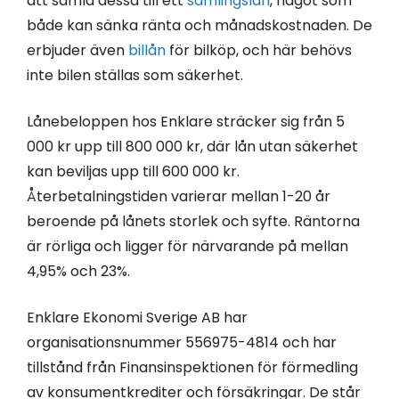
att samla dessa till ett
samlingslån
, något som
både kan sänka ränta och månadskostnaden. De
erbjuder även
billån
för bilköp, och här behövs
inte bilen ställas som säkerhet.
Lånebeloppen hos Enklare sträcker sig från 5
000 kr upp till 800 000 kr, där lån utan säkerhet
kan beviljas upp till 600 000 kr.
Återbetalningstiden varierar mellan 1-20 år
beroende på lånets storlek och syfte. Räntorna
är rörliga och ligger för närvarande på mellan
4,95% och 23%.
Enklare Ekonomi Sverige AB har
organisationsnummer 556975-4814 och har
tillstånd från Finansinspektionen för förmedling
av konsumentkrediter och försäkringar. De står