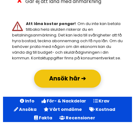
Går ej att låna med anmärkning
Att låna kostar pengar!
. Om du inte kan betala
tillbaka hela skulden riskerar du en
betalningsanmärkning. Det kan leda till svårigheter att få
hyra bostad, teckna abonnemang och få nya lån. Om du
behöver prata med någon om din ekonomi kan du
vända dig till budget- och skuldrådgivningen i din
kommun. Kontaktuppgifter finns på konsumentverket.se.
Ansök här ➔
Info
För- & Nackdelar
Krav
Ansöka
Vårt omdöme
Kostnad
Fakta
Recensioner