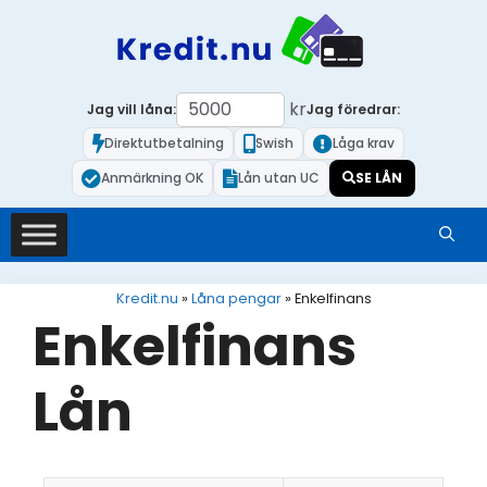
Hoppa
till
innehåll
kr
Jag vill låna:
Jag föredrar:
Direktutbetalning
Swish
Låga krav
Anmärkning OK
Lån utan UC
SE LÅN
Kredit.nu
»
Låna pengar
»
Enkelfinans
Enkelfinans
Lån