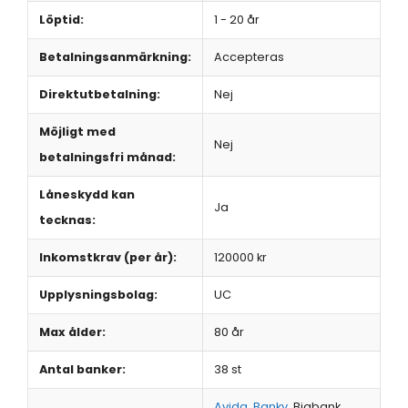
Löptid:
1 - 20 år
Betalningsanmärkning:
Accepteras
Direktutbetalning:
Nej
Möjligt med
Nej
betalningsfri månad:
Låneskydd kan
Ja
tecknas:
Inkomstkrav (per år):
120000 kr
Upplysningsbolag:
UC
Max ålder:
80 år
Antal banker:
38 st
Avida
,
Banky
, Bigbank,