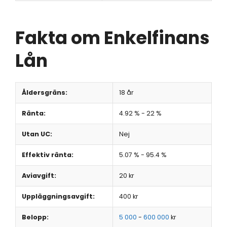
Fakta om Enkelfinans
Lån
Åldersgräns:
18 år
Ränta:
4.92 % - 22 %
Utan UC:
Nej
Effektiv ränta:
5.07 % - 95.4 %
Aviavgift:
20 kr
Uppläggningsavgift:
400 kr
Belopp:
5 000
-
600 000
kr