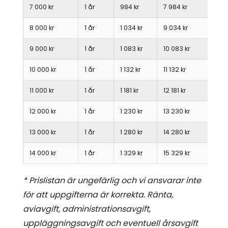
7 000 kr
1 år
984 kr
7 984 kr
8 000 kr
1 år
1 034 kr
9 034 kr
9 000 kr
1 år
1 083 kr
10 083 kr
10 000 kr
1 år
1 132 kr
11 132 kr
11 000 kr
1 år
1 181 kr
12 181 kr
12 000 kr
1 år
1 230 kr
13 230 kr
13 000 kr
1 år
1 280 kr
14 280 kr
14 000 kr
1 år
1 329 kr
15 329 kr
* Prislistan är ungefärlig och vi ansvarar inte
för att uppgifterna är korrekta. Ränta,
aviavgift, administrationsavgift,
uppläggningsavgift och eventuell årsavgift