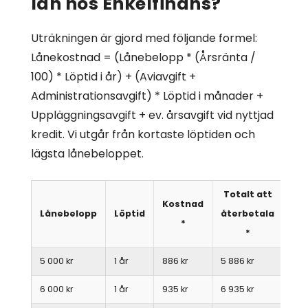
lån hos Enkelfinans?
Uträkningen är gjord med följande formel:
Lånekostnad = (Lånebelopp * (Årsränta /
100) * Löptid i år) + (Aviavgift +
Administrationsavgift) * Löptid i månader +
Uppläggningsavgift + ev. årsavgift vid nyttjad
kredit. Vi utgår från kortaste löptiden och
lägsta lånebeloppet.
Totalt att
Kostnad
Lånebelopp
Löptid
återbetala
*
*
5 000 kr
1 år
886 kr
5 886 kr
6 000 kr
1 år
935 kr
6 935 kr