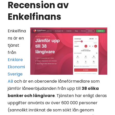
Recension av
Enkelfinans
Enkelfina
ns är en
tjänst
från
Enklare
Ekonomi
Sverige
AB
och är en oberoende låneförmedlare som
jämför låneerbjudanden från upp till
38 olika
banker och långivare
. Tjänsten har enligt deras
uppgifter använts av över 600 000 personer
(sannolikt inräknat de som sökt lån genom