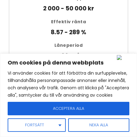
2 000 - 50 000 kr
Effektiv ränta
8.57 - 289 %
Låneperiod
1 - 96 mån
Om cookies på denna webbplats
Vi använder cookies för att förbättra din surfupplevelse,
Ansök nu ➔
tillhandahålla personanpassade annonser eller innehåll,
och analysera vår trafik. Genom att klicka på "Acceptera
alla", samtycker du till vår användning av cookies
Lån utan UC
ACCEPTERA ALLA
10 anslutna banker
FORTSÄTT
NEKA ALLA
Samlingslån