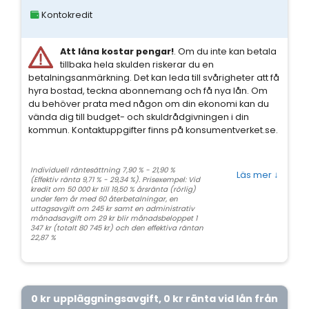
Kontokredit
Att låna kostar pengar!
. Om du inte kan betala
tillbaka hela skulden riskerar du en
betalningsanmärkning. Det kan leda till svårigheter att få
hyra bostad, teckna abonnemang och få nya lån. Om
du behöver prata med någon om din ekonomi kan du
vända dig till budget- och skuldrådgivningen i din
kommun. Kontaktuppgifter finns på konsumentverket.se.
Individuell räntesättning 7,90 % - 21,90 %
Läs mer
↓
(Effektiv ränta 9,71 % - 29,34 %). Prisexempel: Vid
kredit om 50 000 kr till 19,50 % årsränta (rörlig)
under fem år med 60 återbetalningar, en
uttagsavgift om 245 kr samt en administrativ
månadsavgift om 29 kr blir månadsbeloppet 1
347 kr (totalt 80 745 kr) och den effektiva räntan
22,87 %
0 kr uppläggningsavgift, 0 kr ränta vid lån från