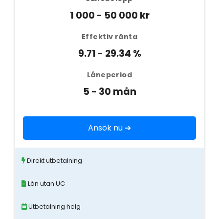
1 000 - 50 000 kr
Effektiv ränta
9.71 - 29.34 %
Låneperiod
5 - 30 mån
Ansök nu ➔
Direkt utbetalning
Lån utan UC
Utbetalning helg