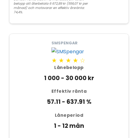
belopp att återbetala 6 672,89 kr (556,07 kr per
månad) och motsvarar en effektiv årsränta:
74,4%.
SMSPENGAR
★★★★☆
Lånebelopp
1 000 - 30 000 kr
Effektiv ränta
57.11 - 637.91 %
Låneperiod
1 - 12 mån