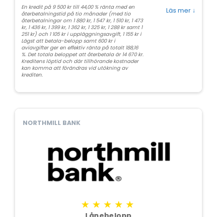
En kredit på 9 500 kr till 44,00 % ränta med en
Läs mer
↓
återbetalningstid på tio månader (med tio
återbetalningar om 1 880 kr, 1 547 kr, 1 510 kr, 1 473
kr, 1 436 kr, 1 399 kr, 1 362 kr, 1 325 kr, 1 288 kr samt 1
251 kr) och 1 105 kr i uppläggningsavgift, 1 155 kr i
Lägst att betala-belopp samt 600 kr i
aviavgifter ger en effektiv ränta på totalt 188,16
%. Det totala beloppet att återbetala är 14 670 kr.
Kreditens löptid och där tillhörande kostnader
kan komma att förändras vid utökning av
krediten.
NORTHMILL BANK
★★★★★
Lånebelopp