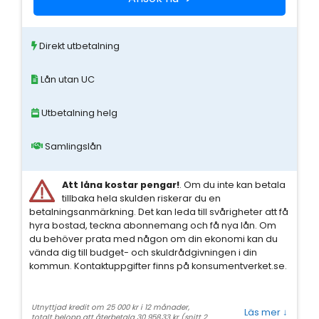
Direkt utbetalning
Lån utan UC
Utbetalning helg
Samlingslån
Att låna kostar pengar!
. Om du inte kan betala
tillbaka hela skulden riskerar du en
betalningsanmärkning. Det kan leda till svårigheter att få
hyra bostad, teckna abonnemang och få nya lån. Om
du behöver prata med någon om din ekonomi kan du
vända dig till budget- och skuldrådgivningen i din
kommun. Kontaktuppgifter finns på konsumentverket.se.
Utnyttjad kredit om 25 000 kr i 12 månader,
Läs mer
↓
totalt belopp att återbetala 30 958,33 kr (snitt 2