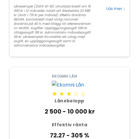
Lånexempel (2024-10-16): Utnyttjad kredit om 15
Läs mer
↓
000 kr i 12 månader, totalt att återbetala 20 588
kr (snitt 1 715 kr per månad). Effektiv årsränta:
88.04%. Kontokredit med rörlig nominell
årsränta på 40 % med tillägg till referensräntan
f.n 44.00%. Avgifter: Uppläggningsavgift 395 kr.
Uttagsavgift 195 kr. Administrativ månadsavgift:
99 kr. Lånexemplet förutsätter ett uttag med
avgift, en uppläggningsavgift samt 12
administrativa månadsavgifter.
EKOMNI LÅN
★★★☆☆
Lånebelopp
2 500 - 10 000 kr
Effektiv ränta
72.27 - 305 %