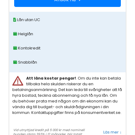
Lån utan UC
Helglån
Kontokredit
Snabblån
Att låna kostar pengar!
. Om du inte kan betala
tillbaka hela skulden riskerar du en
betalningsanmärkning. Det kan leda till svårigheter att få
hyra bostad, teckna abonnemang och få nya lån. Om
du behöver prata med någon om din ekonomi kan du
vända dig till budget- och skuldrådgivningen i din
kommun. Kontaktuppgifter finns på konsumentverket.se.
Vid utnyttjad kredit på 5 000 kr med nominell
Läs mer
↓
bunden ränta 39,5% i 12 månader, blir totalt