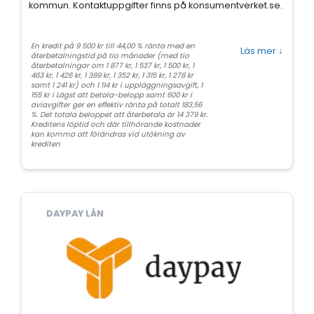
kommun. Kontaktuppgifter finns på konsumentverket.se.
En kredit på 9 500 kr till 44,00 % ränta med en
Läs mer
↓
återbetalningstid på tio månader (med tio
återbetalningar om 1 877 kr, 1 537 kr, 1 500 kr, 1
463 kr, 1 426 kr, 1 389 kr, 1 352 kr, 1 315 kr, 1 278 kr
samt 1 241 kr) och 1 114 kr i uppläggningsavgift, 1
155 kr i Lägst att betala-belopp samt 600 kr i
aviavgifter ger en effektiv ränta på totalt 183,56
%. Det totala beloppet att återbetala är 14 379 kr.
Kreditens löptid och där tillhörande kostnader
kan komma att förändras vid utökning av
krediten
DAYPAY LÅN