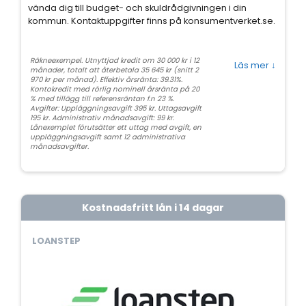
vända dig till budget- och skuldrådgivningen i din
kommun. Kontaktuppgifter finns på konsumentverket.se.
Räkneexempel. Utnyttjad kredit om 30 000 kr i 12
Läs mer
↓
månader, totalt att återbetala 35 645 kr (snitt 2
970 kr per månad). Effektiv årsränta: 39.31%.
Kontokredit med rörlig nominell årsränta på 20
% med tillägg till referensräntan f.n 23 %.
Avgifter: Uppläggningsavgift 395 kr. Uttagsavgift
195 kr. Administrativ månadsavgift: 99 kr.
Lånexemplet förutsätter ett uttag med avgift, en
uppläggningsavgift samt 12 administrativa
månadsavgifter.
Kostnadsfritt lån i 14 dagar
LOANSTEP