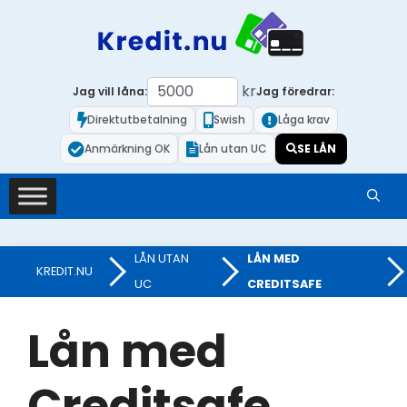
Hoppa
till
innehåll
kr
Jag vill låna:
Jag föredrar:
Direktutbetalning
Swish
Låga krav
Anmärkning OK
Lån utan UC
SE LÅN
LÅN UTAN
LÅN MED
KREDIT.NU
»
»
UC
CREDITSAFE
Lån med
Creditsafe