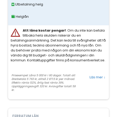
Utbetalning helg
Helglån
Att låna kostar pengar!
. Om du inte kan betala
tillbaka hela skulden riskerar du en
betalningsanmärkning. Det kan leda till svårigheter att få
hyra bostad, teckna abonnemang och få nya lån. Om
du behöver prata med någon om din ekonomi kan du
vända dig till budget- och skuldrådgivningen i din
kommun. Kontaktuppgifter finns på konsumentverket.se.
Prisexempel: Låna 5 000 kr i 60 dagar. Totalt att
Läs mer
↓
återbetala 5 763 kr, alltså 2 871.5 kr per månad.
Effektiv ränta 132%, årlig fast ränta 39%.
Uppläggningsavgift 320 kr. Aviavgifter totalt 59
kr.
FERRATUM LÅN