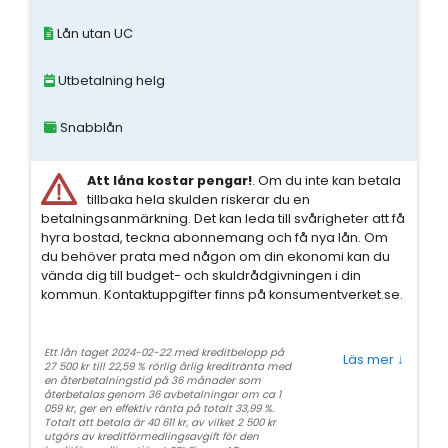
Lån utan UC
Utbetalning helg
Snabblån
Att låna kostar pengar!
. Om du inte kan betala
tillbaka hela skulden riskerar du en
betalningsanmärkning. Det kan leda till svårigheter att få
hyra bostad, teckna abonnemang och få nya lån. Om
du behöver prata med någon om din ekonomi kan du
vända dig till budget- och skuldrådgivningen i din
kommun. Kontaktuppgifter finns på konsumentverket.se.
Ett lån taget 2024-02-22 med kreditbelopp på
Läs mer
↓
27 500 kr till 22,59 % rörlig årlig kreditränta med
en återbetalningstid på 36 månader som
återbetalas genom 36 avbetalningar om ca 1
059 kr, ger en effektiv ränta på totalt 33,99 %.
Totalt att betala är 40 611 kr, av vilket 2 500 kr
utgörs av kreditförmedlingsavgift för den