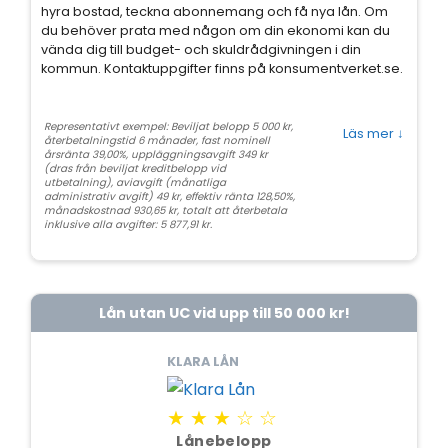
hyra bostad, teckna abonnemang och få nya lån. Om
du behöver prata med någon om din ekonomi kan du
vända dig till budget- och skuldrådgivningen i din
kommun. Kontaktuppgifter finns på konsumentverket.se.
Representativt exempel: Beviljat belopp 5 000 kr,
Läs mer
↓
återbetalningstid 6 månader, fast nominell
årsränta 39,00%, uppläggningsavgift 349 kr
(dras från beviljat kreditbelopp vid
utbetalning), aviavgift (månatliga
administrativ avgift) 49 kr, effektiv ränta 128,50%,
månadskostnad 930,65 kr, totalt att återbetala
inklusive alla avgifter: 5 877,91 kr.
Lån utan UC vid upp till 50 000 kr!
KLARA LÅN
★★★☆☆
Lånebelopp