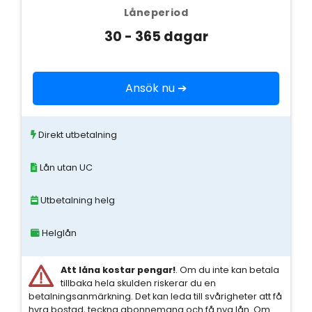
Låneperiod
30 - 365 dagar
Ansök nu ➔
Direkt utbetalning
Lån utan UC
Utbetalning helg
Helglån
Att låna kostar pengar!
. Om du inte kan betala
tillbaka hela skulden riskerar du en
betalningsanmärkning. Det kan leda till svårigheter att få
hyra bostad, teckna abonnemang och få nya lån. Om