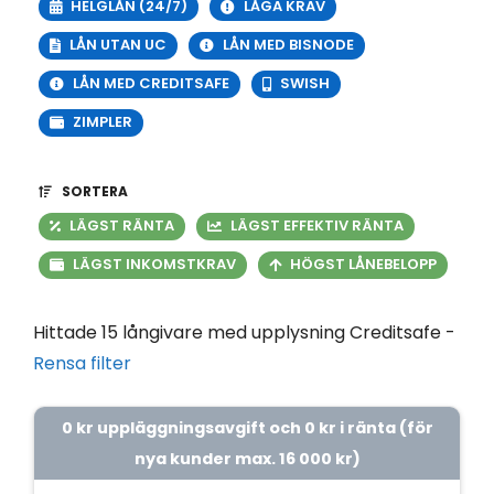
HELGLÅN (24/7)
LÅGA KRAV
LÅN UTAN UC
LÅN MED BISNODE
LÅN MED CREDITSAFE
SWISH
ZIMPLER
SORTERA
LÄGST RÄNTA
LÄGST EFFEKTIV RÄNTA
LÄGST INKOMSTKRAV
HÖGST LÅNEBELOPP
Hittade 15 långivare med upplysning Creditsafe -
Rensa filter
0 kr uppläggningsavgift och 0 kr i ränta (för
nya kunder max. 16 000 kr)