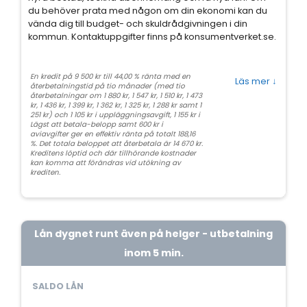
du behöver prata med någon om din ekonomi kan du
vända dig till budget- och skuldrådgivningen i din
kommun. Kontaktuppgifter finns på konsumentverket.se.
En kredit på 9 500 kr till 44,00 % ränta med en
Läs mer
↓
återbetalningstid på tio månader (med tio
återbetalningar om 1 880 kr, 1 547 kr, 1 510 kr, 1 473
kr, 1 436 kr, 1 399 kr, 1 362 kr, 1 325 kr, 1 288 kr samt 1
251 kr) och 1 105 kr i uppläggningsavgift, 1 155 kr i
Lägst att betala-belopp samt 600 kr i
aviavgifter ger en effektiv ränta på totalt 188,16
%. Det totala beloppet att återbetala är 14 670 kr.
Kreditens löptid och där tillhörande kostnader
kan komma att förändras vid utökning av
krediten.
Lån dygnet runt även på helger - utbetalning
inom 5 min.
SALDO LÅN