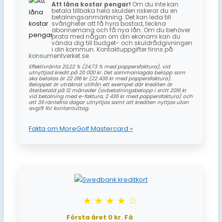
Att låna kostar pengar!
Om du inte kan
betala tillbaka hela skulden riskerar du en
betalningsanmärkning. Det kan leda till
svårigheter att få hyra bostad, teckna
abonnemang och få nya lån. Om du behöver
prata med någon om din ekonomi kan du
vända dig till budget- och skuldrådgivningen
i din kommun. Kontaktuppgifter finns på
konsumentverket.se.
Effektivränta 20,22 % (24,73 % med pappersfaktura), vid
utnyttjad kredit på 20 000 kr. Det sammanlagda belopp som
ska betalas är 22 016 kr (22 436 kr med pappersfaktura).
Beloppet är uträknat utifrån ett exempel där krediten är
återbetald på 12 månader (avbetalningsbelopp i snitt 2016 kr
vid betalning med e-faktura, 2 436 kr med pappersfaktura) och
att 39 räntefria dagar utnyttjas samt att krediten nyttjas utan
avgift för kontantuttag.
Fakta om MoreGolf Mastercard »
★★★★☆
Första året 0 kr. Få