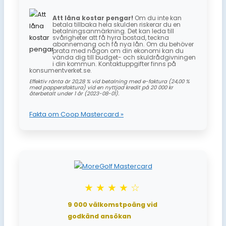
Att låna kostar pengar!
Om du inte kan
betala tillbaka hela skulden riskerar du en
betalningsanmärkning. Det kan leda till
svårigheter att få hyra bostad, teckna
abonnemang och få nya lån. Om du behöver
prata med någon om din ekonomi kan du
vända dig till budget- och skuldrådgivningen
i din kommun. Kontaktuppgifter finns på
konsumentverket.se.
Effektiv ränta är 20,28 % vid betalning med e-faktura (24,00 %
med pappersfaktura) vid en nyttjad kredit på 20 000 kr
återbetalt under 1 år (2023-08-01).
Fakta om Coop Mastercard »
★★★★☆
9 000 välkomstpoäng vid
godkänd ansökan