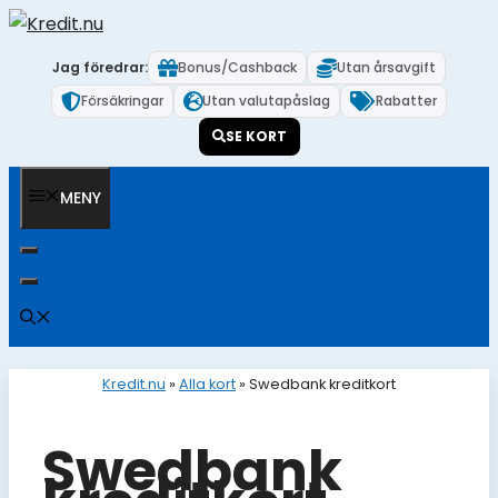
Hoppa
till
Jag föredrar:
Bonus/Cashback
Utan årsavgift
innehåll
Försäkringar
Utan valutapåslag
Rabatter
SE KORT
MENY
Kredit.nu
»
Alla kort
»
Swedbank kreditkort
Swedbank