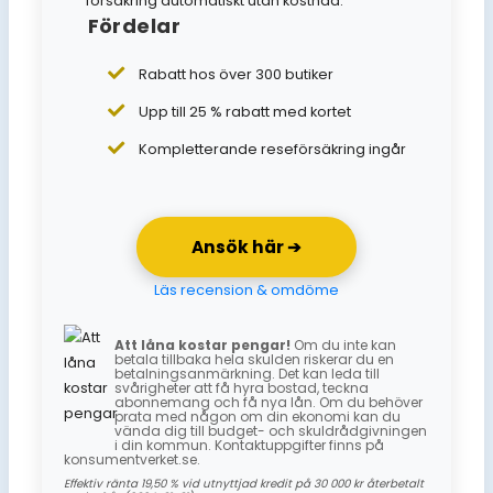
försäkring automatiskt utan kostnad.
Fördelar
Rabatt hos över 300 butiker
Upp till 25 % rabatt med kortet
Kompletterande reseförsäkring ingår
Ansök här ➔
Läs recension & omdöme
Att låna kostar pengar!
Om du inte kan
betala tillbaka hela skulden riskerar du en
betalningsanmärkning. Det kan leda till
svårigheter att få hyra bostad, teckna
abonnemang och få nya lån. Om du behöver
prata med någon om din ekonomi kan du
vända dig till budget- och skuldrådgivningen
i din kommun. Kontaktuppgifter finns på
konsumentverket.se.
Effektiv ränta 19,50 % vid utnyttjad kredit på 30 000 kr återbetalt