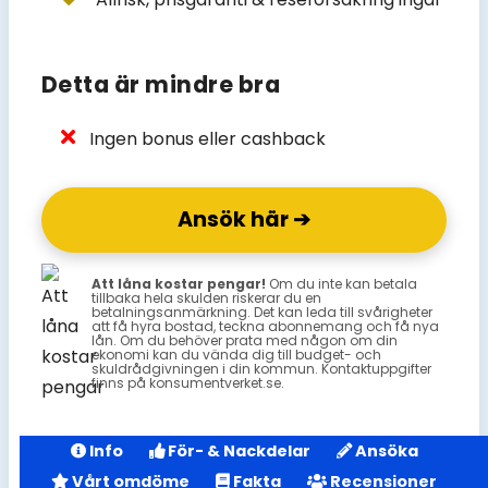
Detta är mindre bra
Ingen bonus eller cashback
Ansök här ➔
Att låna kostar pengar!
Om du inte kan betala
tillbaka hela skulden riskerar du en
betalningsanmärkning. Det kan leda till svårigheter
att få hyra bostad, teckna abonnemang och få nya
lån. Om du behöver prata med någon om din
ekonomi kan du vända dig till budget- och
skuldrådgivningen i din kommun. Kontaktuppgifter
finns på konsumentverket.se.
Info
För- & Nackdelar
Ansöka
Vårt omdöme
Fakta
Recensioner