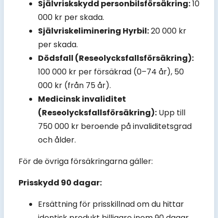
Självriskskydd personbilsförsäkring:
10
000 kr per skada.
Självriskeliminering Hyrbil:
20 000 kr
per skada.
Dödsfall (Reseolycksfallsförsäkring):
100 000 kr per försäkrad (0–74 år), 50
000 kr (från 75 år).
Medicinsk invaliditet
(Reseolycksfallsförsäkring):
Upp till
750 000 kr beroende på invaliditetsgrad
och ålder.
För de övriga försäkringarna gäller:
Prisskydd 90 dagar:
Ersättning för prisskillnad om du hittar
identisk produkt billigare inom 90 dagar.