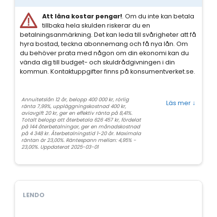
Att låna kostar pengar!
. Om du inte kan betala
tillbaka hela skulden riskerar du en
betalningsanmärkning. Det kan leda till svårigheter att få
hyra bostad, teckna abonnemang och få nya lån. Om
du behöver prata med någon om din ekonomi kan du
vända dig till budget- och skuldrådgivningen i din
kommun. Kontaktuppgifter finns på konsumentverket.se.
Annuitetslån 12 år, belopp 400 000 kr, rörlig
Läs mer
↓
ränta 7,99%, uppläggningskostnad 400 kr,
aviavgift 20 kr, ger en effektiv ränta på 8,41%.
Totalt belopp att återbetala 626 457 kr, fördelat
på 144 återbetalningar, ger en månadskostnad
på 4 348 kr. Återbetalningstid 1-20 år. Maximala
räntan är 23,00%. Räntespann mellan: 4,95% -
23,00%. Uppdaterat 2025-03-01
LENDO