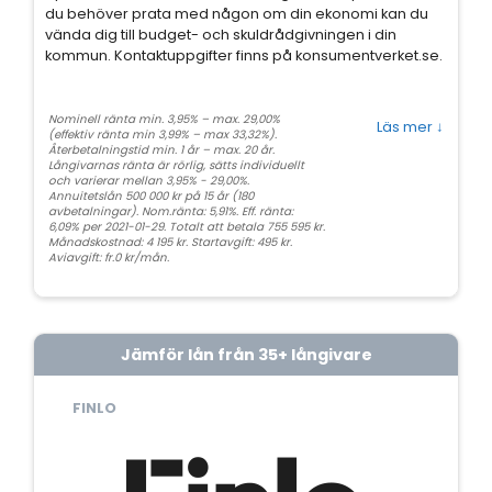
du behöver prata med någon om din ekonomi kan du
vända dig till budget- och skuldrådgivningen i din
kommun. Kontaktuppgifter finns på konsumentverket.se.
Nominell ränta min. 3,95% – max. 29,00%
Läs mer
↓
(effektiv ränta min 3,99% – max 33,32%).
Återbetalningstid min. 1 år – max. 20 år.
Långivarnas ränta är rörlig, sätts individuellt
och varierar mellan 3,95% - 29,00%.
Annuitetslån 500 000 kr på 15 år (180
avbetalningar). Nom.ränta: 5,91%. Eff. ränta:
6,09% per 2021-01-29. Totalt att betala 755 595 kr.
Månadskostnad: 4 195 kr. Startavgift: 495 kr.
Aviavgift: fr.0 kr/mån.
Jämför lån från 35+ långivare
FINLO