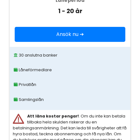
Låneperiod
1 - 20 år
Ansök nu ➔
30 anslutna banker
Låneförmedlare
Privatlån
Samlingslån
Att låna kostar pengar!
. Om du inte kan betala
tillbaka hela skulden riskerar du en
betalningsanmärkning. Det kan leda till svårigheter att få
hyra bostad, teckna abonnemang och få nya lån. Om
du behöver prata med någon om din ekonomi kan du