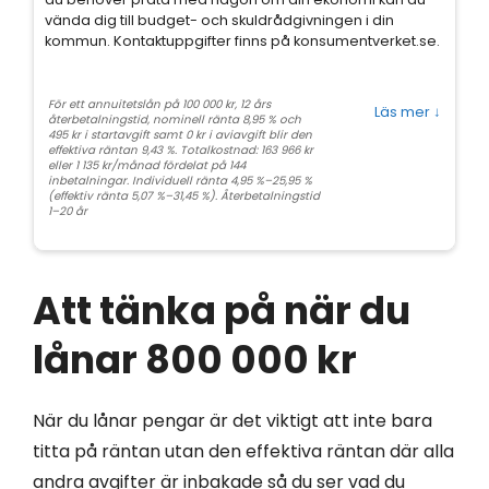
vända dig till budget- och skuldrådgivningen i din
kommun. Kontaktuppgifter finns på konsumentverket.se.
För ett annuitetslån på 100 000 kr, 12 års
Läs mer
↓
återbetalningstid, nominell ränta 8,95 % och
495 kr i startavgift samt 0 kr i aviavgift blir den
effektiva räntan 9,43 %. Totalkostnad: 163 966 kr
eller 1 135 kr/månad fördelat på 144
inbetalningar. Individuell ränta 4,95 %–25,95 %
(effektiv ränta 5,07 %–31,45 %). Återbetalningstid
1–20 år
Att tänka på när du
lånar 800 000 kr
När du lånar pengar är det viktigt att inte bara
titta på räntan utan den effektiva räntan där alla
andra avgifter är inbakade så du ser vad du