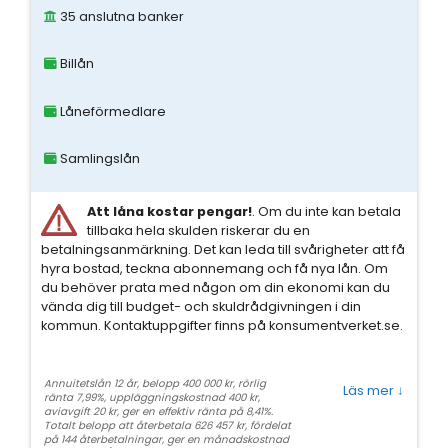
35 anslutna banker
Billån
Låneförmedlare
Samlingslån
Att låna kostar pengar!
. Om du inte kan betala
tillbaka hela skulden riskerar du en
betalningsanmärkning. Det kan leda till svårigheter att få
hyra bostad, teckna abonnemang och få nya lån. Om
du behöver prata med någon om din ekonomi kan du
vända dig till budget- och skuldrådgivningen i din
kommun. Kontaktuppgifter finns på konsumentverket.se.
Annuitetslån 12 år, belopp 400 000 kr, rörlig
Läs mer
↓
ränta 7,99%, uppläggningskostnad 400 kr,
aviavgift 20 kr, ger en effektiv ränta på 8,41%.
Totalt belopp att återbetala 626 457 kr, fördelat
på 144 återbetalningar, ger en månadskostnad