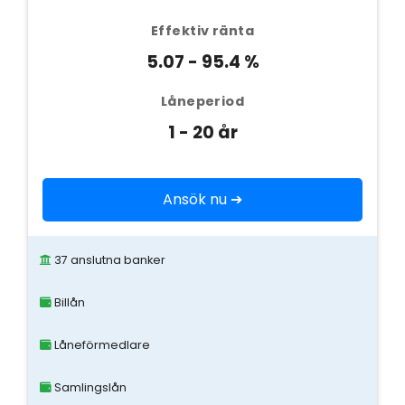
Effektiv ränta
5.07 - 95.4 %
Låneperiod
1 - 20 år
Ansök nu ➔
37 anslutna banker
Billån
Låneförmedlare
Samlingslån