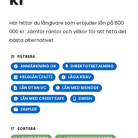
Här hittar du långivare som erbjuder lån på 800
000 kr. Jämför räntor och villkor för att hitta det
bästa alternativet.
FILTRERA
ANMÄRKNING OK
DIREKTUTBETALNING
HELGLÅN (24/7)
LÅGA KRAV
LÅN UTAN UC
LÅN MED BISNODE
LÅN MED CREDITSAFE
SWISH
ZIMPLER
SORTERA