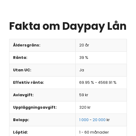
Fakta om Daypay Lån
Åldersgräns:
20 år
Ränta:
39 %
Utan UC:
Ja
Effektiv ränta:
69.95 % - 4568.91 %
Aviavgift:
59 kr
Uppläggningsavgift:
320 kr
Belopp:
1 000
-
20 000
kr
Löptid:
1 - 60 månader