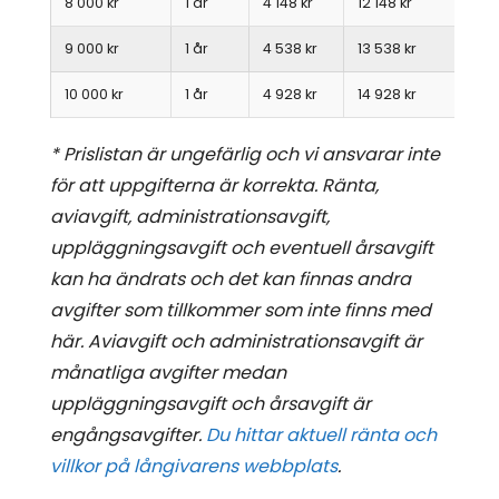
8 000 kr
1 år
4 148 kr
12 148 kr
9 000 kr
1 år
4 538 kr
13 538 kr
10 000 kr
1 år
4 928 kr
14 928 kr
* Prislistan är ungefärlig och vi ansvarar inte
för att uppgifterna är korrekta. Ränta,
aviavgift, administrationsavgift,
uppläggningsavgift och eventuell årsavgift
kan ha ändrats och det kan finnas andra
avgifter som tillkommer som inte finns med
här. Aviavgift och administrationsavgift är
månatliga avgifter medan
uppläggningsavgift och årsavgift är
engångsavgifter.
Du hittar aktuell ränta och
villkor på långivarens webbplats
.