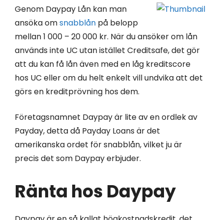
Genom Daypay Lån kan man
ansöka om
snabblån
på belopp
mellan 1 000 – 20 000 kr. När du ansöker om lån
används inte UC utan istället Creditsafe, det gör
att du kan få lån även med en låg kreditscore
hos UC eller om du helt enkelt vill undvika att det
görs en kreditprövning hos dem.
Företagsnamnet Daypay är lite av en ordlek av
Payday, detta då Payday Loans är det
amerikanska ordet för snabblån, vilket ju är
precis det som Daypay erbjuder.
Ränta hos Daypay
Daypay är en så kallat högkostnadskredit, det