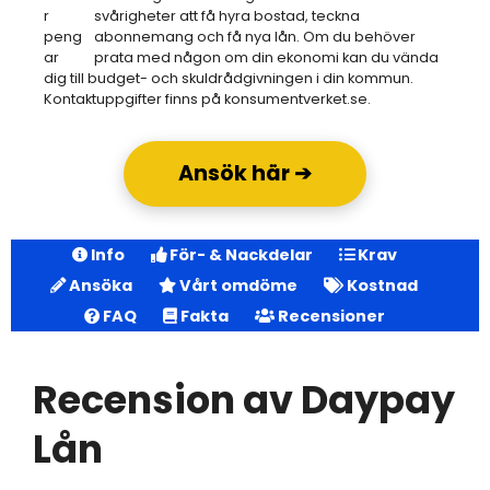
svårigheter att få hyra bostad, teckna
abonnemang och få nya lån. Om du behöver
prata med någon om din ekonomi kan du vända
dig till budget- och skuldrådgivningen i din kommun.
Kontaktuppgifter finns på konsumentverket.se.
Ansök här ➔
Info
För- & Nackdelar
Krav
Ansöka
Vårt omdöme
Kostnad
FAQ
Fakta
Recensioner
Recension av Daypay
Lån