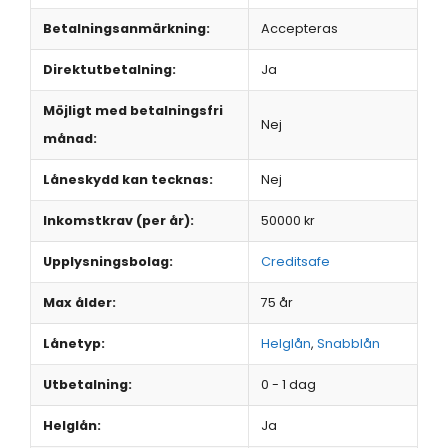
Betalningsanmärkning:
Accepteras
Direktutbetalning:
Ja
Möjligt med betalningsfri
Nej
månad:
Låneskydd kan tecknas:
Nej
Inkomstkrav (per år):
50000 kr
Upplysningsbolag:
Creditsafe
Max ålder:
75 år
Lånetyp:
Helglån
,
Snabblån
Utbetalning:
0 - 1 dag
Helglån:
Ja