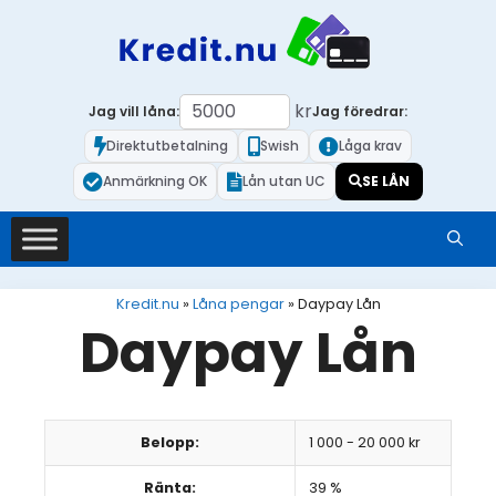
Hoppa
till
innehåll
kr
Jag vill låna:
Jag föredrar:
Direktutbetalning
Swish
Låga krav
Anmärkning OK
Lån utan UC
SE LÅN
Kredit.nu
»
Låna pengar
»
Daypay Lån
Daypay Lån
Belopp:
1 000 - 20 000 kr
Ränta:
39 %