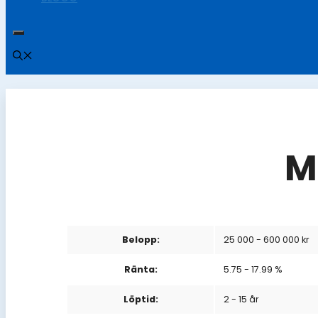
M
Belopp:
25 000 - 600 000 kr
Ränta:
5.75 - 17.99 %
Löptid:
2 - 15 år