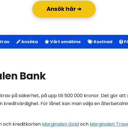
Ansök här ➔
Krav
Ansöka
Vårt omdöme
Kostnad
F
alen Bank
 krav på säkerhet, på upp till 500 000 kronor. Det gör a
 kreditvärdighet. För lånet kan man välja en återbetalning
n och kreditkorten
Marginalen Gold
och
Marginalen Trave