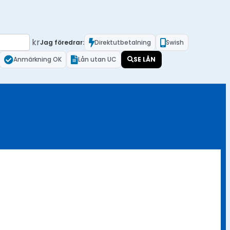
kr
Jag föredrar:
Direktutbetalning
Swish
Anmärkning OK
Lån utan UC
SE LÅN