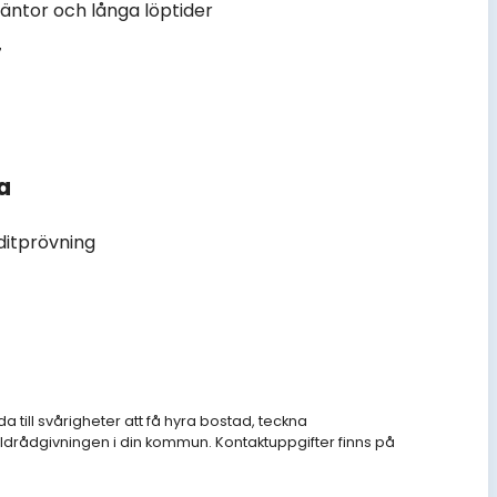
räntor och långa löptider
7
a
ditprövning
a till svårigheter att få hyra bostad, teckna
rådgivningen i din kommun. Kontaktuppgifter finns på