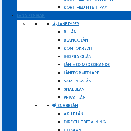
KORT MED FITBIT PAY
LÅNA PENGAR
LÅNETYPER
BILLÅN
BLANCOLÅN
KONTOKREDIT
IHOPBAKSLÅN
LÅN MED MEDSÖKANDE
LÅNEFÖRMEDLARE
SAMLINGSLÅN
SNABBLÅN
PRIVATLÅN
SNABBLÅN
AKUT LÅN
DIREKTUTBETALNING
HELGLÅN