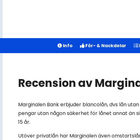
Info
För- & Nackdelar
Recension av Margin
Marginalen Bank erbjuder blancolån, dvs lån utan
pengar utan någon säkerhet för lånet annat än sin
15 år.
Utöver privatlån har Marginalen även omstartslå