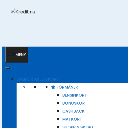
Hoppa
till
innehåll
MENY
JÄMFÖR KREDITKORT
FÖRMÅNER
BENSINKORT
BONUSKORT
CASHBACK
MATKORT
SHOPPINGKORT