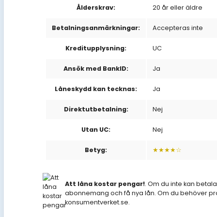
Ålderskrav:
20 år eller äldre
Betalningsanmärkningar:
Accepteras inte
Kreditupplysning:
UC
Ansök med BankID:
Ja
Låneskydd kan tecknas:
Ja
Direktutbetalning:
Nej
Utan UC:
Nej
Betyg:
★★★★☆
Att låna kostar pengar!
. Om du inte kan betala
abonnemang och få nya lån. Om du behöver prat
konsumentverket.se.