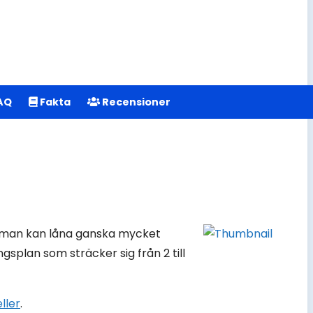
AQ
Fakta
Recensioner
tt man kan låna ganska mycket
splan som sträcker sig från 2 till
ller
.