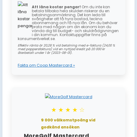
Att låna kostar pengar!
Om du inte kan
betala tillbaka hela skulden riskerar du en
betalningsanmärkning. Det kan leda till
svårigheter att få hyra bostad, teckna
abonnemang och få nya lån. Om du behöver
prata med någon om din ekonomi kan du
vända dig till budget- och skuldrådgivningen
i din kommun. Kontaktuppgifter finns på
konsumentverket.se.
Effektiv ränta är 20,28 % vid betalning med e-faktura (24,00 %
med pappersfaktura) vid en nyttjad kredit på 20 000 kr
återbetalt under 1 år (2023-08-01).
Fakta om Coop Mastercard »
★★★★☆
9 000 välkomstpoäng vid
godkänd ansökan
MoreGolf Mastercard