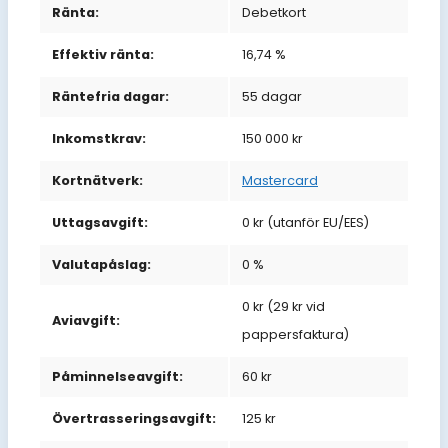
Ränta:
Debetkort
Effektiv ränta:
16,74 %
Räntefria dagar:
55 dagar
Inkomstkrav:
150 000 kr
Kortnätverk:
Mastercard
Uttagsavgift:
0 kr (utanför EU/EES)
Valutapåslag:
0 %
0 kr (29 kr vid
Aviavgift:
pappersfaktura)
Påminnelseavgift:
60 kr
Övertrasseringsavgift:
125 kr