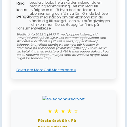
betala tillbaka hela skulden riskerar du en
betalningsanmärkning. Det kan leda till
svårigheter att få hyra bostad, teckna
abonnemang och få nya lån. Om du behöver
prata med någon om din ekonomi kan du
vända dig till budget- och skuldrådgivningen
i din kommun. Kontaktuppgifter finns på
konsumentverket.se.
Effektivränta 20,22 % (24,73 % med pappersfaktura), vid
utnyttjad kredit på 20 000 kr. Det sammanlagda belopp som
ska betalas är 22 016 kr (22 436 kr med pappersfaktura).
Beloppet är uträknat utifrån ett exempel där krediten är
återbetald på 12 månader (avbetalningsbelopp i snitt 2016 kr
vid betalning med e-faktura, 2 436 kr med pappersfaktura) och
att 39 räntefria dagar utnyttjas samt att krediten nyttjas utan
avgift för kontantuttag.
Fakta om MoreGolf Mastercard »
★★★★☆
Första året 0 kr. Få