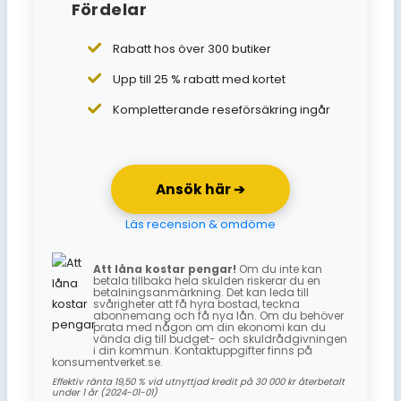
Fördelar
Rabatt hos över 300 butiker
Upp till 25 % rabatt med kortet
Kompletterande reseförsäkring ingår
Ansök här ➔
Läs recension & omdöme
Att låna kostar pengar!
Om du inte kan
betala tillbaka hela skulden riskerar du en
betalningsanmärkning. Det kan leda till
svårigheter att få hyra bostad, teckna
abonnemang och få nya lån. Om du behöver
prata med någon om din ekonomi kan du
vända dig till budget- och skuldrådgivningen
i din kommun. Kontaktuppgifter finns på
konsumentverket.se.
Effektiv ränta 19,50 % vid utnyttjad kredit på 30 000 kr återbetalt
under 1 år (2024-01-01)