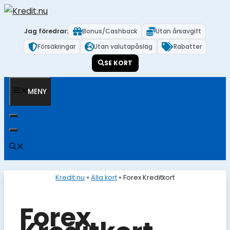
Hoppa
till
Jag föredrar:
Bonus/Cashback
Utan årsavgift
innehåll
Försäkringar
Utan valutapåslag
Rabatter
SE KORT
MENY
Kredit.nu
»
Alla kort
»
Forex Kreditkort
Forex