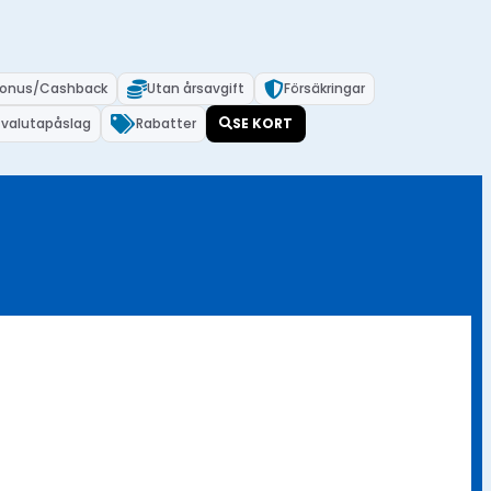
onus/Cashback
Utan årsavgift
Försäkringar
 valutapåslag
Rabatter
SE KORT