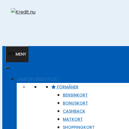
Hoppa
till
innehåll
MENY
JÄMFÖR KREDITKORT
FÖRMÅNER
BENSINKORT
BONUSKORT
CASHBACK
MATKORT
SHOPPINGKORT