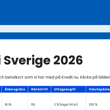
i Sverige 2026
ch betalkort som vi har med på Kredit.nu. Klicka på bilden
Åldersgräns
Räntefritt
Uttagsavgift
Valutapåsla
18 år
55
2 % (lägst 40 kr)
1,55 %