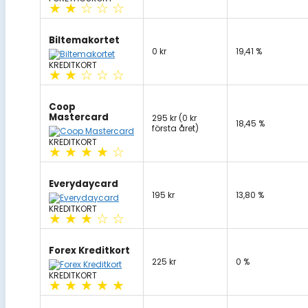
★
★
☆
☆
☆
Biltemakortet
0 kr
19,41 %
KREDITKORT
★
★
☆
☆
☆
Coop
Mastercard
295 kr (0 kr
18,45 %
första året)
KREDITKORT
★
★
★
★
☆
Everydaycard
195 kr
13,80 %
KREDITKORT
★
★
★
☆
☆
Forex Kreditkort
225 kr
0 %
KREDITKORT
★
★
★
★
★