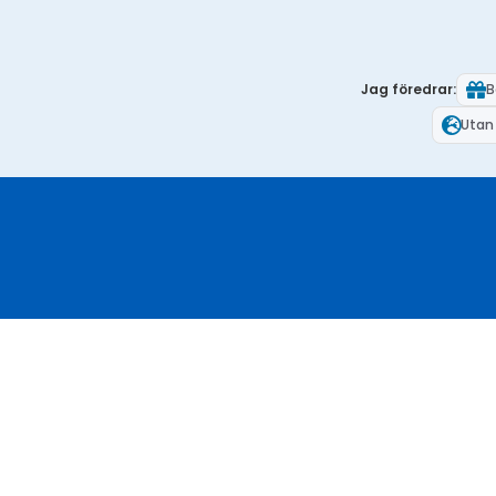
Jag föredrar:
B
Utan