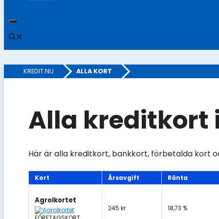
KREDIT.NU
»
ALLA KORT
Alla kreditkort 
Här är alla kreditkort, bankkort, förbetalda kort o
Kort
Årsavgift
Ränta
Agrolkortet
245 kr
18,73 %
FÖRETAGSKORT