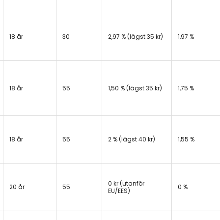
18 år
30
2,97 % (lägst 35 kr)
1,97 %
18 år
55
1,50 % (lägst 35 kr)
1,75 %
18 år
55
2 % (lägst 40 kr)
1,55 %
0 kr (utanför
20 år
55
0 %
EU/EES)