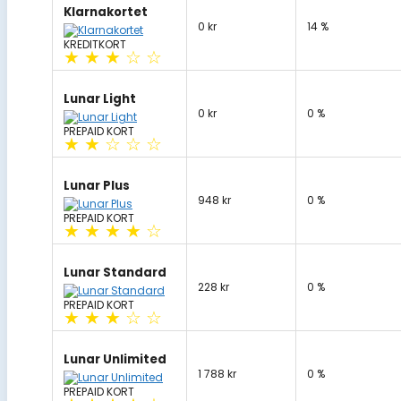
Klarnakortet
0 kr
14 %
KREDITKORT
★
★
★
☆
☆
Lunar Light
0 kr
0 %
PREPAID KORT
★
★
☆
☆
☆
Lunar Plus
948 kr
0 %
PREPAID KORT
★
★
★
★
☆
Lunar Standard
228 kr
0 %
PREPAID KORT
★
★
★
☆
☆
Lunar Unlimited
1 788 kr
0 %
PREPAID KORT